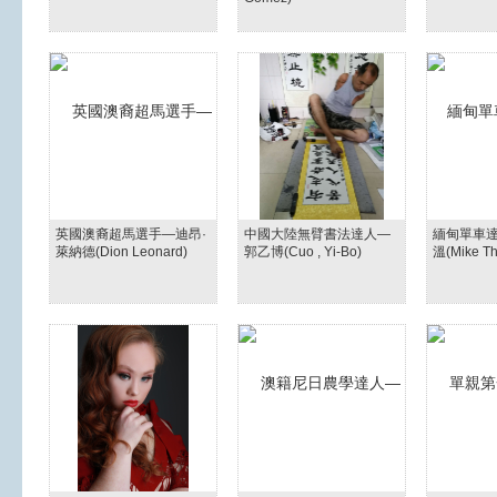
英國澳裔超馬選手—迪昂·
中國大陸無臂書法達人—
緬甸單車達
萊納德(Dion Leonard)
郭乙博(Cuo , Yi-Bo)
溫(Mike Th