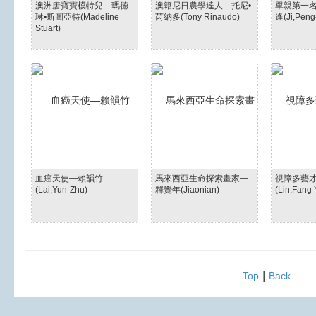
澳洲唐寶寶模特兒—瑪德
澳籍尼日農學達人—托尼•
單親第一
琳•斯圖亞特(Madeline
芮納多(Tony Rinaudo)
逢(Ji,Peng
Stuart)
血癌天使—賴韻竹
馬來西亞生命探索畫家—
視障多藝
(Lai,Yun-Zhu)
釋覺年(Jiaonian)
(Lin,Fang 
|
Top
Back