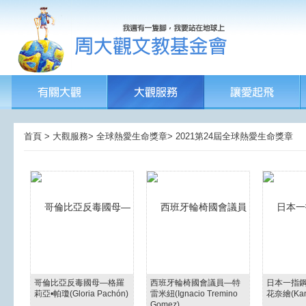
首頁 > 大觀服務> 全球熱愛生命獎章> 2021第24屆全球熱愛生命獎章
哥倫比亞反毒國母—格羅
西班牙輪椅國會議員—特
日本一指
莉亞•帕瓊(Gloria Pachón)
雷米紐(Ignacio Tremino
花奈繪(Kana
Gomez)