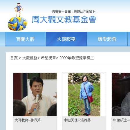
首頁 > 大觀服務> 希望獎章> 2009年希望獎章得主
大哥牧師─劉民和
中輟天使─湯雅芬
中輟碩士