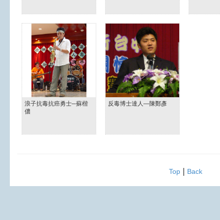
浪子抗毒抗癌勇士─蘇楷
反毒博士達人—陳鄭彥
儂
|
Top
Back