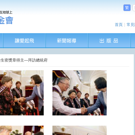
繁
首頁
|
常見
全球熱愛生密獎章得主—拜訪總統府