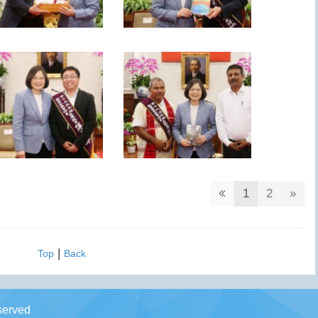
1
2
»
|
Top
Back
erved