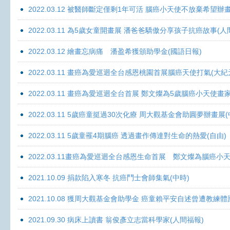
2022.03.12 被醫師斷定僅剩1年可活 腦癌小天使不放棄希望辦畫
2022.03.11 為5歲女童開畫展 潘爸爸驕傲分享孩子抗癌故事(人
2022.03.12 繪畫忘病痛 潘盈希獲頒助學金(國語日報)
2022.03.11 畫癌為愛巡迴全台感恩桃園首展腦癌天使打氣(大紀
2022.03.11 畫癌為愛巡迴全台首展 鄭文燦為5歲腦癌小天使畫
2022.03.11 5歲癌童挺過30次化療 周大觀基金會助圓夢辦畫展
2022.03.11 5歲童罹4期腦癌 透過畫作傳達對生命的熱愛(自由)
2022.03.11畫癌為愛巡迴全台感恩生命首展 鄭文燦為腦癌小
2021.10.09 捐款陷入寒冬 抗癌鬥士會師集氣(中時)
2021.10.08 獲周大觀基金會助學金 癌童賴平安自述曾遭教練體
2021.09.30 病床上讀書 翁俊彥立志當科學家(人間福報)