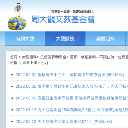
首頁 > 大觀服務> 抗癌圓夢助學金> 活著．就是勝利—不讓任何一位癌童孤獨
所得 助癌童上學 (中央)
2022.09.01 搶救抗癌小鬥士 家長盼增加醫療資源(國語日報)
2022.08.31 腦癌童父母籲衛福部讓新藥入台 薛瑞元：昨天已核
2022.08.31 癌童對生命永不放棄 家屬疾呼健保應給付治療新藥
2022.08.12 周大觀基金會25年義助逾2.6億元 今在臺東捐
2022.08.12 周大觀抗癌助學金嘉惠310鬥士 (中華日報)