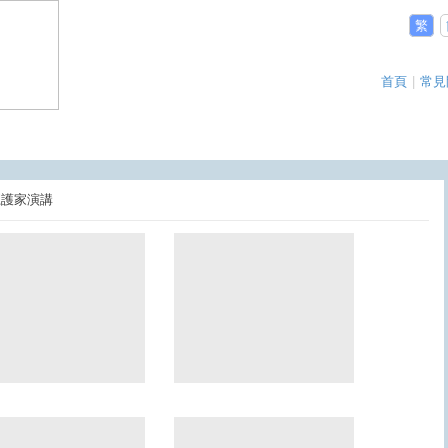
繁
首頁
|
常見
稻江護家演講