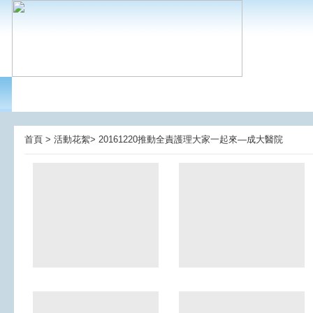
首頁 > 活動花絮> 20161220推動全責護理大家一起來—成大醫院