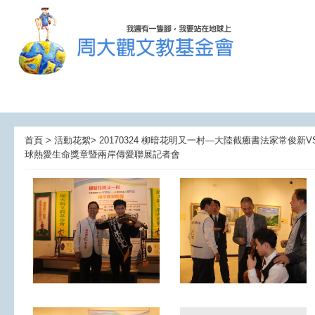
首頁 > 活動花絮> 20170324 柳暗花明又一村—大陸截癱書法家常俊新
球熱愛生命獎章暨兩岸傳愛聯展記者會